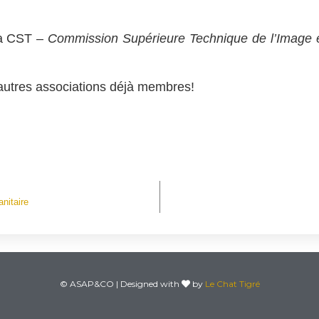
la CST –
Commission Supérieure Technique
de l’Image 
autres associations déjà membres!
itaire
© ASAP&CO | Designed with
by
Le Chat Tigré