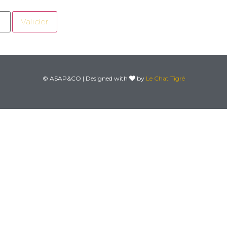
© ASAP&CO | Designed with
by
Le Chat Tigré