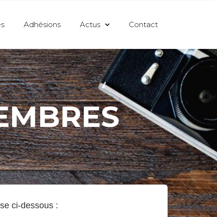
s
Adhésions
Actus
Contact
MEMBRES
sse ci-dessous :