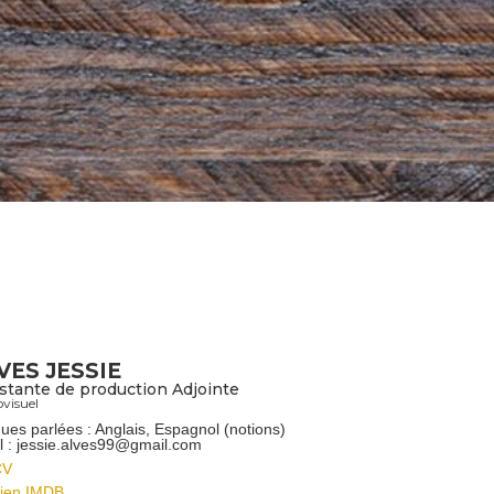
VES JESSIE
stante de production Adjointe
visuel
ues parlées : Anglais, Espagnol (notions)
l : jessie.alves99@gmail.com
CV
ien IMDB