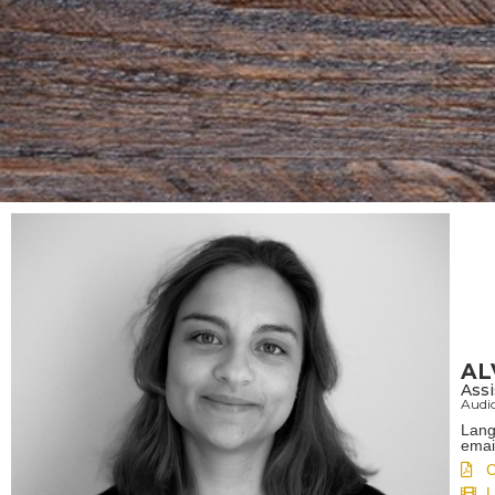
AL
Assi
Audio
Lang
emai
L