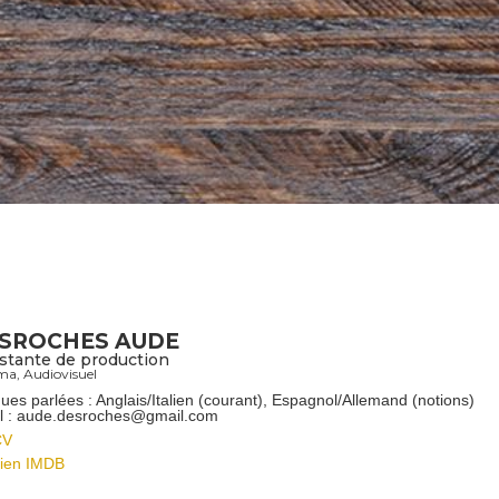
SROCHES AUDE
stante de production
ma
,
Audiovisuel
ues parlées : Anglais/Italien (courant), Espagnol/Allemand (notions)
l : aude.desroches@gmail.com
CV
ien IMDB