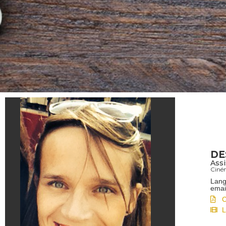
DE
Assi
Ciné
Lang
emai
L