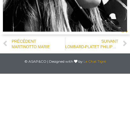
PRÉCÉDENT
SUIVANT
MARTINOTTO MARIE
LOMBARD-PLATET PHILIPPINE
© ASAP&CO | Designed with
by
Le Chat Tigré