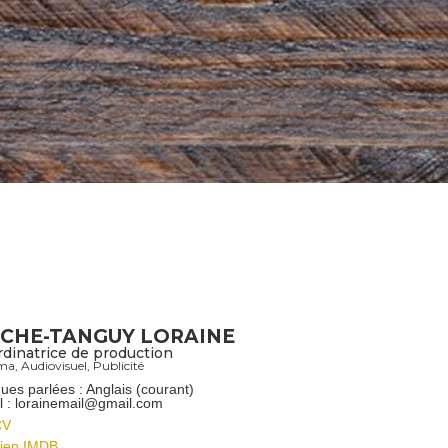
CHE-TANGUY LORAINE
dinatrice de production
ma
,
Audiovisuel
,
Publicité
ues parlées : Anglais (courant)
l : lorainemail@gmail.com
CV
ien IMDB