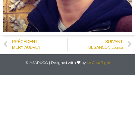
PRÉCÉDENT
SUIVANT
MERY AUDREY
BESANCON Louise
© ASAP&CO | Designed with
by
Le Chat Tigré