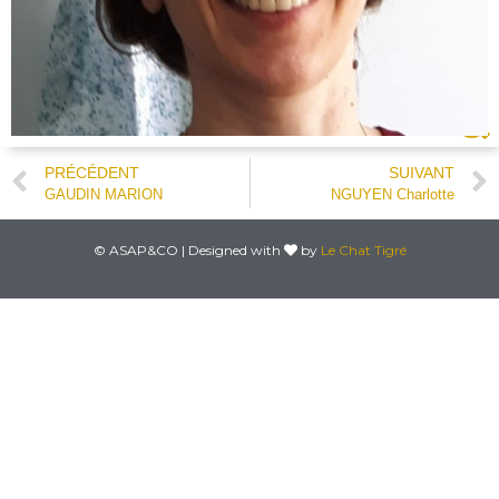
PRÉCÉDENT
SUIVANT
GAUDIN MARION
NGUYEN Charlotte
© ASAP&CO | Designed with
by
Le Chat Tigré