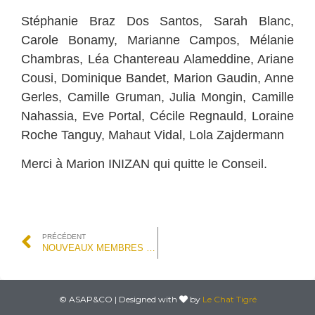
Stéphanie Braz Dos Santos, Sarah Blanc,
Carole Bonamy,
Marianne Campos,
Mélanie
Chambras,
Léa Chantereau Alameddine
, Ariane
Cousi,
Dominique Bandet, Marion Gaudin,
Anne
Gerles,
Camille Gruman,
Julia Mongin,
Camille
Nahassia,
Eve Portal,
Cécile Regnauld,
Loraine
Roche Tanguy,
Mahaut Vidal,
Lola Zajdermann
Merci à Marion INIZAN qui quitte le Conseil.
PRÉCÉDENT
NOUVEAUX MEMBRES – JUILLET 2024
© ASAP&CO | Designed with
by
Le Chat Tigré