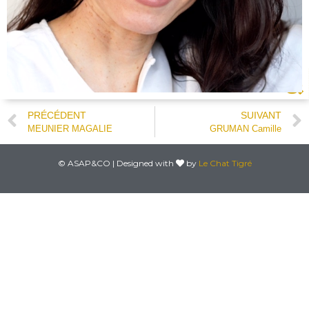
PRÉCÉDENT
SUIVANT
MEUNIER MAGALIE
GRUMAN Camille
© ASAP&CO | Designed with
by
Le Chat Tigré