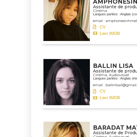
AMPHONESIN
Assistante de prod
Cinéma
Langues parlées : Anglais (co
email : amphonesinhme
CV
Lien IMDB
BALLIN LISA
Assistante de produ
Cinéma
,
Audiovisuel
Langues parlées : Anglais (int
email : ballinlisa1@gmai
CV
Lien IMDB
BARADAT MA
Assistante de Prod
Cinéma
,
Audiovisuel