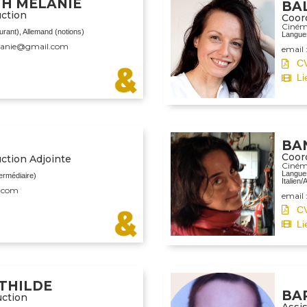
H MELANIE
BA
uction
Coord
Ciné
urant), Allemand (notions)
Langues
lanie@gmail.com
email
C
Li
BA
Coor
ction Adjointe
Ciné
Langues
ermédiaire)
Italien/
l.com
email
C
Li
THILDE
BA
uction
Assi