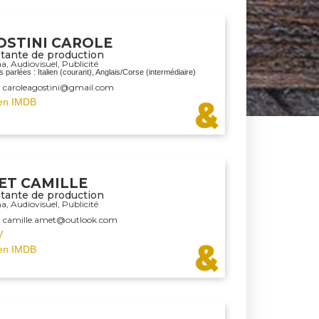
OSTINI CAROLE
stante de production
ma
,
Audiovisuel
,
Publicité
 parlées : Italien (courant), Anglais/Corse (intermédiaire)
: caroleagostini@gmail.com
en IMDB
ET CAMILLE
stante de production
ma
,
Audiovisuel
,
Publicité
 : camille.amet@outlook.com
V
en IMDB