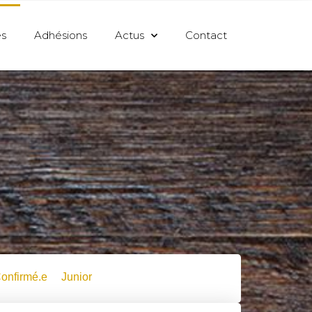
s
Adhésions
Actus
Contact
onfirmé.e
Junior