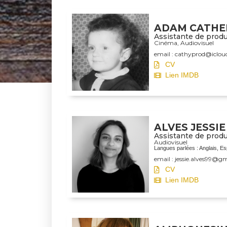
ADAM CATHE
Assistante de prod
Cinéma
,
Audiovisuel
email : cathyprod@iclo
CV
Lien IMDB
ALVES JESSIE
Assistante de produ
Audiovisuel
Langues parlées : Anglais, Es
email : jessie.alves99@g
CV
Lien IMDB