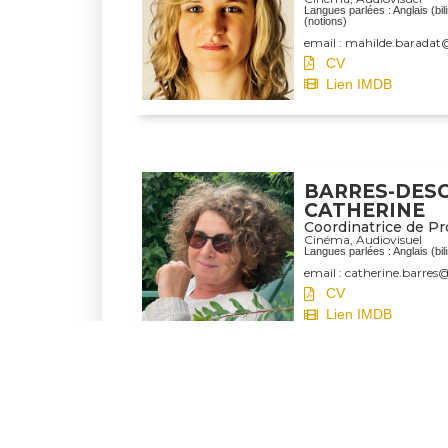
Langues parlées : Anglais (bili
(notions)
email : mahilde.baradat
CV
Lien IMDB
BARRES-DES
CATHERINE
Coordinatrice de Pr
Cinéma
,
Audiovisuel
Langues parlées : Anglais (bil
email : catherine.barres
CV
Lien IMDB
BESANCON L
Assistante de Prod
Audiovisuel
Langues parlées : Anglais (bil