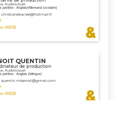
ma
,
Audiovisuel
 parlées : Anglais/Allemand (scolaire)
: christianebarale@hotmail.fr
V
en IMDB
NOIT QUENTIN
dinateur de production
ma
,
Audiovisuel
 parlées : Anglais (bilingue)
 : quentin.mbenoit@gmail.com
V
en IMDB
ANC SARAH
dinatrice de production
ma
,
Audiovisuel
,
Publicité