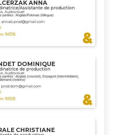
LCERZAK ANNA
inatrice/Assistante de production
ma
,
Audiovisuel
 parlées : Anglais/Polonais (bilingue)
 : annab.prod@gmail.com
V
en IMDB
NDET DOMINIQUE
dinatrice de production
ma
,
Audiovisuel
 parlées : Anglais (courant), Espagnol (intermédiaire),
Allemand (notions)
 : prod.dom@gmail.com
V
en IMDB
RALE CHRISTIANE
stante de production