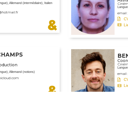
ngue), Allemand (intermédiaire), Italien
Ciné
Langues
@hotmail.fr
email 
C
Li
CHAMPS
BE
Coor
Ciné
oduction
Langues
ingue), Allemand (notions)
email
@icloud.com
C
Li
OUISE
BL
uction
Coor
Ciné
ingue), Allemand (intermédiaire), Lao