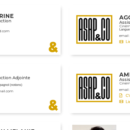
RINE
AG
uction
Assi
Ciné
Langues
ud.com
email 
Li
AM
ction Adjointe
Assi
Ciné
pagnol (notions)
email
mail.com
C
Li